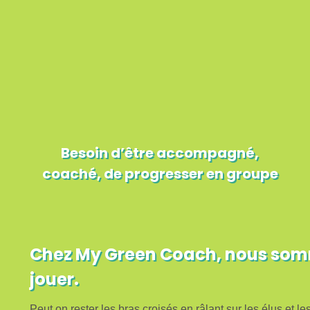
Besoin d’être accompagné,
coaché, de progresser en groupe
Chez My Green Coach, nous somme
jouer.
Peut on rester les bras croisés en râlant sur les élus et l