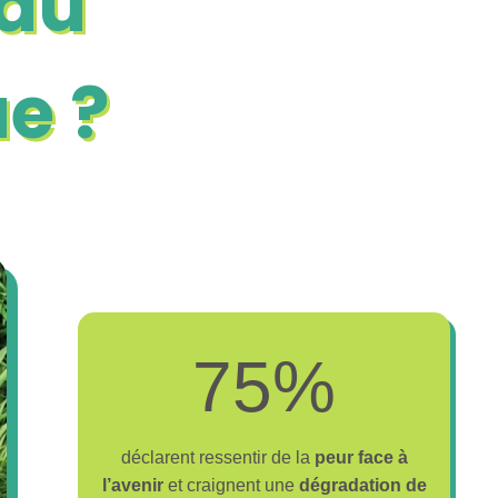
 du
ue
?
7
75%
5
%
déclarent ressentir de la
peur face à
l’avenir
et craignent une
dégradation de