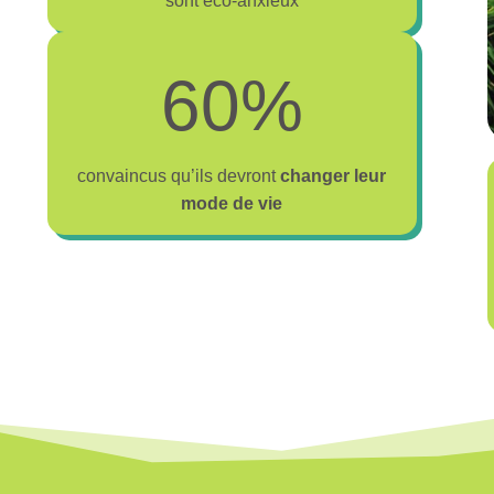
sont éco-anxieux
6
60%
0
%
convaincus qu’ils devront
changer leur
mode de vie