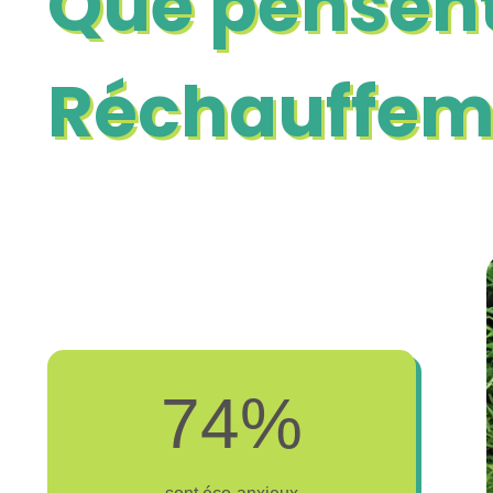
Que pensent
Réchauffem
7
74%
4
%