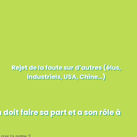
Rejet de la faute sur d’autres (élus,
industriels, USA, Chine…)
t faire sa part et a son rôle à
 pas la notre ?